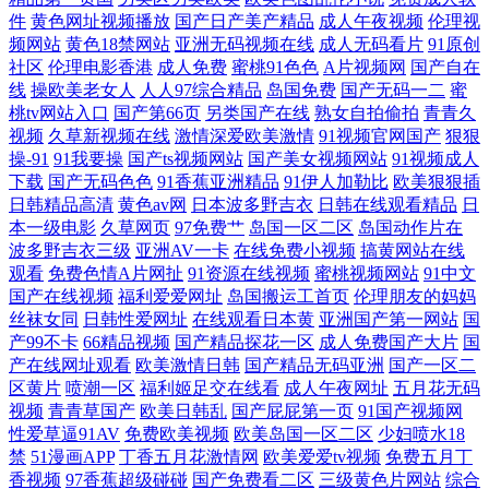
件
黄色网址视频播放
国产日产美产精品
成人午夜视频
伦理视
少女 97超碰资源共享 97激情97激情 97福利观看 91在线美脚丝袜 黑料网线
频网站
黄色18禁网站
亚洲无码视频在线
成人无码看片
91原创
社区
伦理电影香港
成人免费
蜜桃91色色
A片视频网
国产自在
线
操欧美老女人
人人97综合精品
岛国免费
国产无码一二
蜜
路一二三 欧美性爱激情网 四虎福利导航 午夜久色 午夜少妇码 香蕉视频黄
桃tv网站入口
国产第66页
另类国产在线
熟女自拍偷拍
青青久
视频
久草新视频在线
激情深爱欧美激情
91视频官网国产
狠狠
下载 91V视频高跟 91大神免费网址 91肛交wwww 后入黑丝少妇 日韩AB
操-91
91我要操
国产ts视频网站
国产美女视频网站
91视频成人
下载
国产无码色色
91香蕉亚洲精品
91伊人加勒比
欧美狠狠插
日本久久毛 深夜老司机 97超碰人人在线 TS的性爱 肏屄一区二区三 狠狠
日韩精品高清
黄色av网
日本波多野吉衣
日韩在线观看精品
日
本一级电影
久草网页
97免费艹
岛国一区二区
岛国动作片在
波多野吉衣三级
亚洲AV一卡
在线免费小视频
搞黄网站在线
肏成人专区
观看
免费色情A片网扯
91资源在线视频
蜜桃视频网站
91中文
国产在线视频
福利爱爱网址
岛国搬运工首页
伦理朋友的妈妈
丝袜女同
日韩性爱网址
在线观看日本黄
亚洲国产第一网站
国
产99不卡
66精品视频
国产精品探花一区
成人免费国产大片
国
产在线网址观看
欧美激情日韩
国产精品无码亚洲
国产一区二
区黄片
喷潮一区
福利姬足交在线看
成人午夜网址
五月花无码
视频
青青草国产
欧美日韩乱
国产屁屁第一页
91国产视频网
性爱草逼91AV
免费欧美视频
欧美岛国一区二区
少妇喷水18
禁
51漫画APP
丁香五月花激情网
欧美爱爱tv视频
免费五月丁
香视频
97香蕉超级碰碰
国产免费看二区
三级黄色片网站
综合