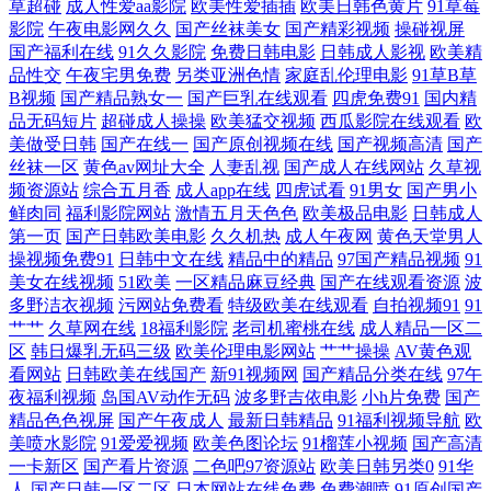
草超碰
成人性爱aa影院
欧美性爱插插
欧美日韩色黄片
91草莓
影院
午夜电影网久久
国产丝袜美女
国产精彩视频
操碰视屏
网亚洲 偷拍白拍青青草 人妻操操 久久午夜神器 超碰在线视屏 91精品娱乐
国产福利在线
91久久影院
免费日韩电影
日韩成人影视
欧美精
品性交
午夜宅男免费
另类亚洲色情
家庭乱伦理电影
91草B草
avtt香蕉久久 尤物视频网 视频在线91 久久伊人在线视频 国产精品撸色网
B视频
国产精品熟女一
国产巨乳在线观看
四虎免费91
国内精
品无码短片
超碰成人操操
欧美猛交视频
西瓜影院在线观看
欧
色先锋AV 欧美色综合网 国产在线A秀秀 91线上 午夜剧场91 91成人视频18
美做受日韩
国产在线一
国产原创视频在线
国产视频高清
国产
丝袜一区
黄色av网址大全
人妻乱视
国产成人在线网站
久草视
频资源站
综合五月香
成人app在线
四虎试看
91男女
国产男小
午夜剧场亚洲 欧美色图20p 黄色上床网站 欧美成人99密芽 影音先锋黑丝
鲜肉同
福利影院网站
激情五月天色色
欧美极品电影
日韩成人
第一页
国产日韩欧美电影
久久机热
成人午夜网
黄色天堂男人
日韩无码狼友 狼友TV在线观看 国产精品日韩 韩国无码黄 国产人妖ts伪娘
操视频免费91
日韩中文在线
精品中的精品
97国产精品视频
91
美女在线视频
51欧美
一区精品麻豆经典
国产在线观看资源
波
多野洁衣视频
污网站免费看
特级欧美在线观看
自拍视频91
91
东方四虎影院 91N视频网z 韩日性爱网站 大香蕉精品A片 91青青碰 天天干
艹艹
久草网在线
18福利影院
老司机蜜桃在线
成人精品一区二
区
韩日爆乳无码三级
欧美伦理电影网站
艹艹操操
AV黄色观
网站 欧美成性交jH片 男人天堂社区 加勒比激情综合 超碰在视 91偷拍视频
看网站
日韩欧美在线国产
新91视频网
国产精品分类在线
97午
夜福利视频
岛国AV动作无码
波多野吉依电影
小h片免费
国产
网址 午夜性網 亚洲国三视频 日韩首页 欧美bb 九九这只有精品 东京热无
精品色色视屏
国产午夜成人
最新日韩精品
91福利视频导航
欧
美喷水影院
91爱爱视频
欧美色图论坛
91榴莲小视频
国产高清
一卡新区
国产看片资源
二色吧97资源站
欧美日韩另类0
91华
套内射 成人91看片软件 www麻豆tv 91性吧 亚洲性爱欧美 日韩A∨小电影
人
国产日韩一区二区
日本网站在线免费
免费潮喷
91原创国产