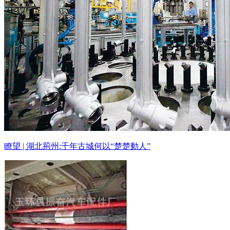
瞭望 | 湖北荊州:千年古城何以“楚楚動人”