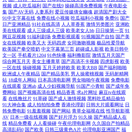
视频
成人吃瓜福利
国产在线9
操碰高清免费视频
午夜电影全
天天操B视频 日韩色网络 美女18禁无遮挡 韩国av理论午夜 超碰在线观看
集
国产AV无码
人妻系列
爱豆传媒倩女幽魂
超清国产剧大全
91中文字幕在线
免费在线小视频
吃瓜福利小视频
免费91
国产
97 成人骚网 AA福利在线观看 91精品影视区 五月亭久久 91操碰 亚洲人成
日产亚洲精品
91社在线高清
人人草香蕉
激情另类图片
亚洲欧
美在线观看
成人三级成人三级
欧美老女人bb
日日操第一页
91
网豆花视频
91福利剧场
免费影视观看
91视频国产自拍
国产美
电影 中文字幕久荜 熟妇91中文字幕 天天操B视频 微拍福利88 日韩无码男
女在线视频
欧美又大
无码四虎
女同激吻视频
极品性爱导航
欧美国产拳交喷奶
中文字幕第三页
超碰成人影视
欧美日韩中
人天堂 日本不卡1区 狼友视频首页久久 国精品自精品 国产精品剧情 超碰
文一区
手机看片1204
91色快播
福利撸影院
激情五月天国产
综合网五月天
美女主播青草
国产高清不卡视频
四虎影视
欧美
一区在线
操碰视频
五月天婷婷欧美
欧美大BB
国产福利啪啪
97大香蕉 www久久草在线 91官方网页免费 a片在线网站 97中文资源站 中
欧洲成人午夜精品
国产精品美乳
男人操蜜桃视频
无码射精网
站
18成年人网站
日本高清电影网
男女啪啪午夜视频
免费电影
文字幕丰满少妇 一区美女 三级金典91 伪娘撸管射精视频 日本做爱91视屏
在线观看
亚洲ab
成人少妇视频导航
91国产小青蛙
国产成年免
费网站
国产视频高清在线
精品香蕉
求a片网址
麻豆tv在线观
麻豆果冻大香蕉 国产网站在线 黄色片青青草 国产区在线不卡9 91视频国
看
在线撸丝片
91草碰
国产成人激情视频
黑料吃瓜精品偷拍
91大神合集
成人拍拍拍免费
香港伦理剧
日韩大片观看网址
日
韩免费电影
91羞羞视频
国产网站
青草全福视在线
性导航影视
产网址 含羞草免费91 91深夜熟妇视频 在线看91 亚州综合网 日韩精品乱
AV
日本一级在线视频
国产好片浮力
91久操
国产精品成人在
线
精品免费看
人人看操碰
午夜伦理电影网
久久国自产拍精品
欧美成人精品18 人人操免费网 日本一本本兔费区 日韩高清成人AV 人人艹
高清乱码0
国产欧美
日韩三级黄色A片
伦理电影亚洲国产
福