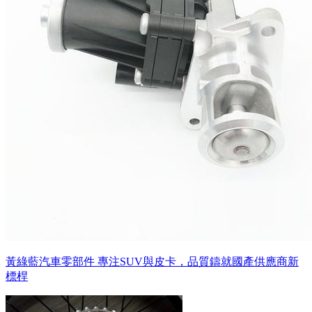
黃綠藍汽車零部件 專注SUV與皮卡，品質鑄就國產供應商新
標桿