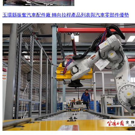
玉環縣振奮汽車配件廠 轉向拉桿產品列表與汽車零部件優勢