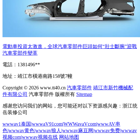
電動車投資太激進，全球汽車零部件巨頭如何“壯士斷腕”迎戰
汽車零部件變革
電話：1381496**
地址：靖江市橫港南路158號7幢
Copyright © 2026
www.tt40.cn
汽車零部件
靖江市新竹機械配
件有限公司
汽車零部件
版權所有
Sitemap
感谢您访问我们的网站，您可能还对以下资源感兴趣：浙江统
岳装修公司
wwwav1泰国|wwwaV91com|WWWavaVcom|wwwAV串
色|wwwav黄色|wwwav狼人|wwwav麻豆网|wwwav免费|wwwav
视频com|wwwav视频在线
网站地图