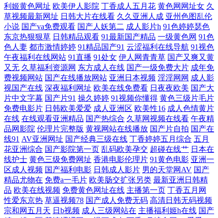
利姬黄色网址
欧美伊人影院
丁香成人五月花
黄色网网址女
久
艹 91cn邎78 欧美性爱18 人妻美少妇 欧美色图中文 美女91网站 人妻第八
草视频最新网址
日韩大片在线看
久久亚洲人成
亚州色图乱伦
小说
国产va免费观看
国产人妖第二
成人影片h
91色婷婷瑟色
东京热狠狠草
日韩精品观看
91最新国产精品
一级黄色网
91色
页 青草网在线 久久这里有精品6 玖玖玖玖色 九一社一至36 国产1区2视频
色人妻
都市激情婷婷
91精品国产91
云涩福利在线导航
91视色
午夜福利在线网站
91直播
91处女
伊人网青青草
国产又爽又黄
超碰人人艹久久 AV午夜福利导航 91每日大赛 亚洲人妻五月婷婷 97伦色
又无
久草福利资源网
东方成人在线
国产一级免费大片
成年免
费视频网站
国产在线播放网站
亚洲日本视频
淫淫网网
成人影
视国产在线
深夜福利网址
欧美在线免费看
日夜夜欧美
国产大
99成人大片 ts人妖另类在线 91性爱直播 亚洲性爱欧美 涩涩爱com 久热中
片中文字幕
国产片91
操久婷婷
91视频你懂得
黄色三级片毛片
免费电影片
日韩欧美爱爱
成人亚洲区
欧美性16
成人色情黄片
文字幕 九一在线免费看 精品国产欧美日韩 91网在在线播放 97护士超碰在
在线
在线观看亚洲精品
国产热综合
久草网视频在线看
午夜精
品网影院
伦理片完整版
黄视网站在线播放
国产片自拍
国产在
线 97资源福利在线 91白虎丝袜萝莉 69xbcom 国产站二区 玖玖热视频 加勒
线91
AV亚洲网址
国产经典三级在线
丁香婷婷五月综合
五月
花亚洲综合
国产影院第一页
乱码欧美孕交
超碰在线艹
日本在
线护士
黄色三级免费网址
香港电影伦理片
91黄色电影
亚洲一
比啊V网 国产性爱日韩 日本AA网站 人人婷婷五月天 欧美另类激情 欧美
区成人视频
国产福利电影
日韩成人影片
男的天堂网AV
国产
精品尤物在
免费a一毛片
欧美肠交扩张另类
最新亚洲日韩精
高清性交 久久伊人av 女人的天堂网av 久久国产乱子伦精 黄涩91大片 国产
品
欧美在线视频
免费黄色网址在线
主播第一页
丁香五月网
性爱东京热
草逼视频78
国产成人免费无码
高清日韩无码视频
宗和网五月天
日b视频
成人三级网站在
主播福利姬h在线
国产
欧美日韩性爱 亚洲天堂狼友网 97超碰人人妻 www操碰 变态另类网 AV地