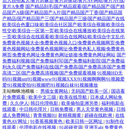
后入自拍素人|黄片av麻豆|黄片av探花|黄片AV网站|黄片AV线|
黄片A免费
国产精品刮毛|国产精品观看|国产精品国产|国产精
品国产A级|国产精品国产A片|国产精品国产丁香|国产精品国
产精品|国产精品国产三|国产精品国产三级|国产精品国产在线
欧美综合色重口味|欧美综合社区国产|欧美综合视频|欧美综合
性交|欧美综合一区第一页|欧美综合在线播放|欧美综合在线第
一页|欧美综合在线观看|欧美综合在线网站|欧美综合中文乱伦
免费黄色视频大全|免费黄色视频入口|免费黄色视频网页|免费
黄色视频网站|免费黄色视频网址|免费黄色私人视频|免费黄色
网页|免费黄色网址|免费黄色网址链接|免费黄色网址网站
国产
免费福利视频|国产免费福利写|国产免费福利影院|国产免费福
利永久|国产免费福利在线|国产免费高|国产免费高清|国产免费
高清二区|国产免费高清视频|国产免费观看视频
91视频HD无
码|91视频sm|91视频www|91视频XXX|91视频啊啊啊|91视频爱
爱|91视频爱拍|91视频吧|91视频白袜|91视频播放
主站蜘蛛池模板：
男插女黄网站
|
无码国产欧美一区
|
国语看
片免费观看
|
欧美中文三级
|
欧美在线导航
|
日本成人网站免
费
|
久久伊人
|
韩日伦理电影
|
欧美偷拍亚洲另类
|
福利电影在
线观看
|
中日韩伦理片
|
日韩免费视
|
男人天堂黄色视频
|
日韩
成人免费网站
|
青青视频91
|
射精视频黄
|
超碰在线欧洲
|
在线
黄色AV网址
|
91香蕉视频黄色
|
欧美日韩一区网址
|
91制作在
线观看
|
伦理电影在线视频
|
91超碰资源
|
亚洲无ab
|
免费黄色