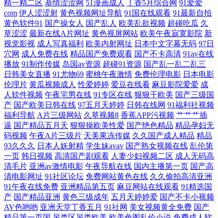
精一精二区
基情涩涩网
51漫画成人
丁香5月综合网
91爱爱
com
伊人涩涩射
黄色视频网址导航
91国在线观看
91最新自拍
址资源 91网页在线看 91自慰喷水 91大香萑 尤物91 亚洲色院 午夜精品久
黄色软件91
国产操女人
国产乱人
欧美乱欲视频
超碰吃瓜
久
草涩涩
最新在线A片网址
黄色视屏网站
欧美午夜寂寞影院
新
久 97在线超碰丝袜 成人日韩 福利导航入口 福利导航入口在线 超碰在线91
视觉影视
成人写真福利
欧美内射网址
日本中文字幕无码
97日
穴网
成人免费在线
精品国产免费观看
国产不卡高清
91av在线
播放
91制作传媒
岛国av资源
超碰91资源
国产乱一乱二乱三
先锋资源6 午夜成人AV福利 天天干天操 日韩小电影 91伊人熟女超碰 超碰
日韩美女直播
91尤物69
蜜桃午夜激情
免费伦理电影
日本电影
伦理片
黄瓜视频成人
性爱婷婷
爱豆在线看
麻豆影院爱爱
成
97国产 wwwh片 99色热 俺去也俺来也 A片人妖 99桃色色首页 91足交在线
人软件视频
午夜宅男在线
91专区在线
狠狠干欧美
国产三级国
产
国产欧美日韩在线
97五月天婷婷
日韩在线网
91福利社视频
91社在线观看 91桃色视屏 日本a片中文字幕 在线国产二区 wwwcom黄 AV
福利导航
A片三级网站
久草视频8
香蕉APP污视频
艹艹艹插
逼
国产精品五月天
狠狠操欧美性爱
国产绝色精品
精品孕妇无
码视频
午夜A片三级片
天美果冻传媒
久久国产成人精品
精品
导航福利 大香蕉伊人精品 国产一线二线 精品久久不卡 A片网纸 黄色AV地
93久久久
日本人妖射精
学生妹avav
国产熟女视频在线
乱伦第
一页
韩日视频
高清国产剧观看
人妻少妇视频二区
成人无码高
址 国产一区av 少妇深夜福利 久草资源福利在线 韩国乳首中文 大香蕉久草
清毛片
亚洲av激情电影
午夜导航在线
国内主播第一页
国产高
清电影网址
91社区论坛
免费网站黄色在线
久久偷拍高清亚洲
91午夜在线免费
亚洲精品第五页
麻豆网站在线观看
91精选国
91 青娱乐天天影院 国产第92页 国产超碰在线永久 色午月视频 成人在线视
产
国产精品亚洲
黄色三级成年
五月天婷婷爱
国产不卡小视频
AV色哟哟
亚洲天堂丁香五月
91社网
美女视频黄全免费
国产
频看看 人人艹人人摸 俺去也激情四射 精品9热这里 亚洲午夜激情网站 91
精品第一页国
另类区另类欧美
欧美色图乱伦小说
免费成人软