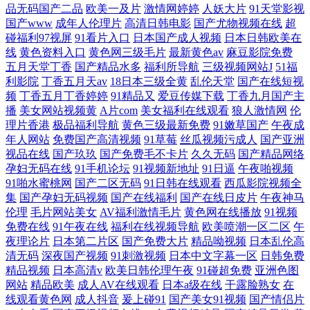
品无码国产二品
欧美一及片
激情网婷婷
人妖大片
91天堂影视
国产www
成年人伦理片
高清日韩电影
国产尤物视频在线
超
碰福利97视屏
91看片入口
日本国产成人视频
日本日韩欧美在
线
黄色资料入口
黄色网三级毛片
最新黄色av
麻豆影院免费
五月天堂丁香
国产精品水多
福利所导航
三级视频网站J
51福
利影院
丁香五月天av
18日本三级全黄
乱伦天堂
国产在线短视
频
丁香五月丁香婷婷
91精品又
爱豆传媒下载
丁香九月国产主
播
美女网站视频黄
A片com
美女福利在线观看
狼人激情网
伦
理片香港
极品福利导航
黄色三级最新免费
91嫩草国产
午夜成
年人网站
免费国产高清视频
91草莓
丝瓜视频污成人
国产亚洲
视品在线
国产玖玖
国产免费毛不卡片
久久无码
国产精品网络
孕妇无码在线
91手机论坛
91视频新地址
91日逼
午夜啪视频
91啪水蜜桃网
国产二区无码
91日韩在线观看
西瓜影院视频全
集
国产孕妇无码视频
国产在线福利
国产在线日皮片
午夜神马
伦理
毛片网站美女
AV福利激情毛片
黄色网在线播放
91视频
免费在线
91午夜在线
福利在线视频导航
欧美喷潮一区二区
午
夜理论片
日本第二片区
国产免费大片
精品呦视频
日本乱伦高
清无码
深夜国产视频
91刺激视频
日本中文字幕一区
日韩免费
精品视频
日本高清v
欧美日韩伦理午夜
91碰超免费
亚洲色图
网站
精品欧美
成人AV在线观看
日本a级在线
干露脸熟女
在
线观看黄色网
成人抖音
爰上碰91
国产美女91视频
国产情侣片