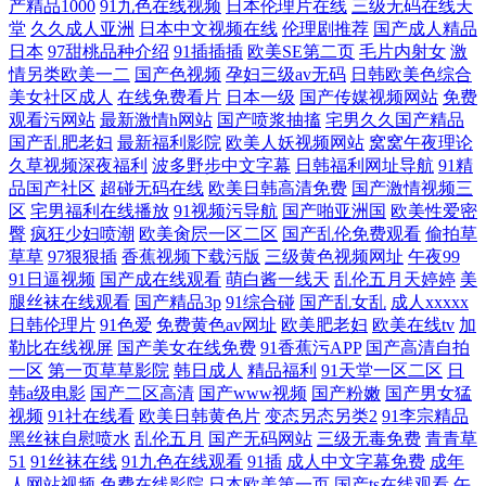
产精品1000
91九色在线视频
日本伦理片在线
三级无码在线天
堂
久久成人亚洲
日本中文视频在线
伦理剧推荐
国产成人精品
日本
97甜桃品种介绍
91插插插
欧美SE第二页
毛片内射女
激
情另类欧美一二
国产色视频
孕妇三级av无码
日韩欧美色综合
美女社区成人
在线免费看片
日本一级
国产传媒视频网站
免费
观看污网站
最新激情h网站
国产喷浆抽搐
宅男久久国产精品
国产乱肥老妇
最新福利影院
欧美人妖视频网站
窝窝午夜理论
久草视频深夜福利
波多野步中文字幕
日韩福利网址导航
91精
品国产社区
超碰无码在线
欧美日韩高清免费
国产激情视频三
区
宅男福利在线播放
91视频污导航
国产啪亚洲国
欧美性爱密
臀
疯狂少妇喷潮
欧美肏屄一区二区
国产乱伦免费观看
偷拍草
草草
97狠狠插
香蕉视频下载污版
三级黄色视频网址
午夜99
91日逼视频
国产成在线观看
萌白酱一线天
乱伦五月天婷婷
美
腿丝袜在线观看
国产精品3p
91综合碰
国产乱女乱
成人xxxxx
日韩伦理片
91色爱
免费黄色av网址
欧美肥老妇
欧美在线tv
加
勒比在线视屏
国产美女在线免费
91香蕉污APP
国产高清自拍
一区
第一页草草影院
韩日成人
精品福利
91天堂一区二区
日
韩a级电影
国产二区高清
国产www视频
国产粉嫩
国产男女猛
视频
91社在线看
欧美日韩黄色片
变态另态另类2
91李宗精品
黑丝袜自慰喷水
乱伦五月
国产无码网站
三级无毒免费
青青草
51
91丝袜在线
91九色在线观看
91插
成人中文字幕免费
成年
人网站视频
免费在线影院
日本欧美第一页
国产ts在线观看
午