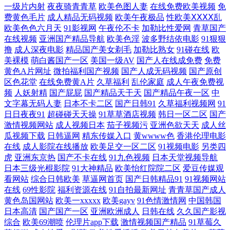
一级片内射
夜夜骑青青草
欧美色图人妻
在线免费欧美视频
免
草99热 日本免费网站 91国产尤物 91青青视屏 中文字幕色15P 老司机激情
费黄色毛片
成人精品无码视频
欧美午夜极品
性欧美ⅩⅩⅩⅩ乱
欧美色色六月天
91影视网
午夜伦不卡
加勒比性爱网
青草国产
在线视频
亚洲国产精品导航
欧美色淫
波多野结依电影
91狠狠
福利 日韩欧美久久 成人骚网 亚洲AV色导航 国产绿帽Av 五月开心色色网
撸
成人深夜电影
精品国产美女剃毛
加勒比熟女
91碰在线
欧
美裸模
萌白酱国产一区
美国一级AV
国产人在线成免费
免费
男女床上无遮挡 久热这里只有 国产黑料 亚洲激情午夜丁香 黄网站在线国
黄色A片网址
微拍福利国产视频
国产人成无码视频
国产原创
区色花堂
在线免费黄A片
久草福利
乱伦家庭
成人午夜免费视
产 中文福利深夜 伊人干B 久久草香蕉大99 91精东黄色 日韩精品www 69
频
人妖射精
国产屁屁
国产精品天干天
国产精品午夜一区
中
文字幕无码人妻
日本不卡二区
国产日韩91
久草福利视频网
91
日日夜夜91
超碰碰天天操
91草草酒店视频
韩日一区二区
国产
伊人 在线AⅤ www黑料尤物 天天天肏 九一社一至36 国产久久区 97国产在
激情视频网站
成人视频日本
茄子视频污
亚洲色欲天天
成人丝
瓜视频下载
日韩逼网
精东传媒入口
黄wwww色
香港伦理电影
线 91在线视频国产 日本成人影片网站 欧美人兽网 大香蕉自拍网 操逼网站
在线
成人影院在线播放
欧美足交一区二区
91视频电影
另类四
虎
亚洲东京热
国产不卡在线
91九色视频
日本天堂视频导航
123 黄色视屏网站 www精品久久 少妇求操网站 国产传媒三级 日本成人影
日本三级光棍影院
91大神精品
欧美怡红院院二区
爱豆传媒观
看网站
综合日韩欧美
草逼网首页
国产日韩精品91
91视频网站
在线
69性影院
福利资源在线
91自拍最新网址
青青草国产成人
片网站 欧美A∨在线观看 波多野解衣 av强奸网址 中文字幕三级伦理 日韩
黄色岛国网站
欧美一xxxxx
欧美gayv
91色情激情网
中国韩国
日本高清
国产国产一区
亚洲欧洲成人
日韩在线
久久国产影视
精品极品 精品少妇蜜91 另类激情网 韩国美女主播青草 A片网扯 综合操逼
综合
欧美69潮喷
伦理片app下载
激情视频国产精品
91草莓久