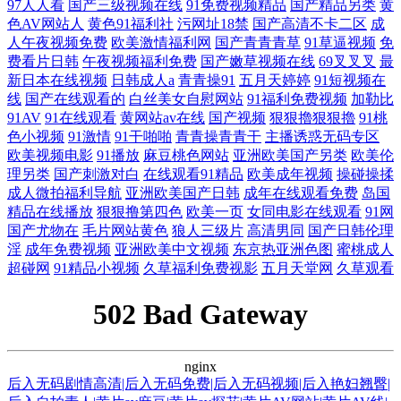
97人人看
国产三级视频在线
91免费视频精品
国产精品另类
黄
色AV网站人
黄色91福利社
污网址18禁
国产高清不卡二区
成
人午夜视频免费
欧美激情福利网
国产青青青草
91草逼视频
免
费看片日韩
午夜视频福利免费
国产嫩草视频在线
69叉叉叉
最
新日本在线视频
日韩成人a
青青操91
五月天婷婷
91短视频在
线
国产在线观看的
白丝美女自慰网站
91福利免费视频
加勒比
91AV
91在线观看
黄网站av在线
国产视频
狠狠擼狠狠擼
91桃
色小视频
91激情
91干啪啪
青青操青青干
主播诱惑无码专区
欧美视频电影
91播放
麻豆桃色网站
亚洲欧美国产另类
欧美伦
理另类
国产刺激对白
在线观看91精品
欧美成年视频
操碰操揉
成人微拍福利导航
亚洲欧美国产日韩
成年在线观看免费
岛国
精品在线播放
狠狠撸第四色
欧美一页
女同电影在线观看
91网
国产尤物在
毛片网站黄色
狼人三级片
高清男同
国产日韩伦理
淫
成年免费视频
亚洲欧美中文视频
东京热亚洲色图
蜜桃成人
超碰网
91精品小视频
久草福利免费视影
五月天堂网
久草观看
502 Bad Gateway
nginx
后入无码剧情高清|后入无码免费|后入无码视频|后入艳妇翘臀|