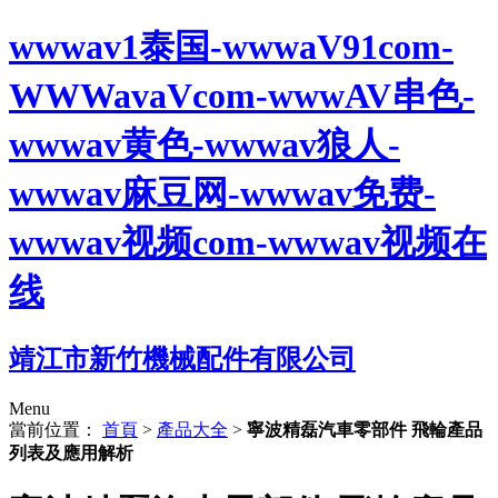
wwwav1泰国-wwwaV91com-
WWWavaVcom-wwwAV串色-
wwwav黄色-wwwav狼人-
wwwav麻豆网-wwwav免费-
wwwav视频com-wwwav视频在
线
靖江市新竹機械配件有限公司
Menu
當前位置：
首頁
>
產品大全
>
寧波精磊汽車零部件 飛輪產品
列表及應用解析