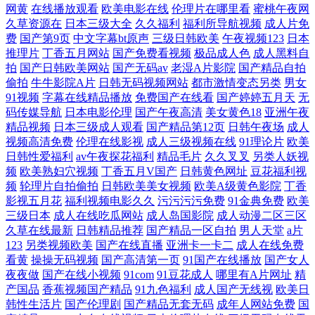
网黄
在线播放观看
欧美电影在线
伦理片在哪里看
蜜桃午夜网
久草资源在
日本三级大全
久久福利
福利所导航视频
成人片免
费
国产第9页
中文字幕bt原声
三级日韩欧美
午夜视频123
日本
推理片
丁香五月网站
国产免费看视频
极品成人色
成人黑料自
拍
国产日韩欧美网站
国产无码av
老湿A片影院
国产精品自拍
偷拍
牛牛影院A片
日韩无码视频网站
都市激情变态另类
男女
91视频
字幕在线精品播放
免费国产在线看
国产婷婷五月天
无
码传媒导航
日本电影伦理
国产午夜高清
美女黄色18
亚洲午夜
精品视频
日本三级成人观看
国产精品第12页
日韩午夜场
成人
视频高清免费
伦理在线影视
成人三级视频在线
91理论片
欧美
日韩性爱福利
av午夜探花福利
精品毛片
久久叉叉
另类人妖视
频
欧美熟妇穴视频
丁香五月V国产
日韩黄色网址
豆花福利视
频
轮理片自拍偷拍
日韩欧美美女视频
欧美A级黄色影院
丁香
影视五月花
福利视频电影久久
污污污污免费
91金典免费
欧美
三级日本
成人在线吃瓜网站
成人岛国影院
成人动漫二区三区
久草在线最新
日韩精品推荐
国产精品一区自拍
男人天堂
a片
123
另类视频欧美
国产在线直播
亚洲卡一卡二
成人在线免费
看黄
操操无码视频
国产高清第一页
91国产在线播放
国产女人
夜夜做
国产在线小视频
91com
91豆花成人
哪里有A片网址
精
产国品
香蕉视频国产精品
91九色福利
成人国产无线视
欧美日
韩性生活片
国产伦理剧
国产精品无套无码
成年人网站免费
国