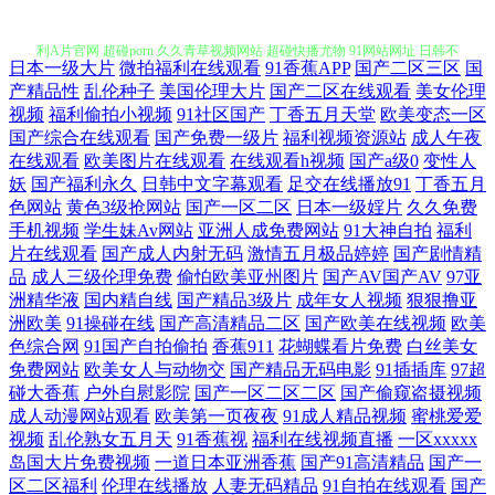
日本一级大片
微拍福利在线观看
91香蕉APP
国产二区三区
国
日韩在线导航 操碰视频 日韩专区视频 日本操逼网 探花av电影导航 午夜福
产精品性
乱伦种子
美国伦理大片
国产二区在线观看
美女伦理
视频
福利偷拍小视频
91社区国产
丁香五月天堂
欧美变态一区
国产综合在线观看
国产免费一级片
福利视频资源站
成人午夜
利A片官网 超碰porn 久久青草视频网站 超碰快播尤物 91网站网址 日韩不
在线观看
欧美图片在线观看
在线观看h视频
国产a级0
变性人
妖
国产福利永久
日韩中文字幕观看
足交在线播放91
丁香五月
卡一区 偷拍色图首页 91成人免费视频 日韩欧美色色 欧美色色综合 波多野
色网站
黄色3级抢网站
国产一区二区
日本一级婬片
久久免费
手机视频
学生妹Av网站
亚洲人成免费网站
91大神自拍
福利
吉衣A片 丁香91大神在线 超碰97在线资源 97色色网址 无码高清h网站 日
片在线观看
国产成人内射无码
激情五月极品婷婷
国产剧情精
品
成人三级伦理免费
偷怕欧美亚州图片
国产AV国产AV
97亚
洲精华液
国内精自线
国产精品3级片
成年女人视频
狠狠撸亚
本A∨在线观看 久操视频网 激情午夜中国 国产精品黄 超碰在线播放97 av
洲欧美
91操碰在线
国产高清精品二区
国产欧美在线视频
欧美
色综合网
91国产自拍偷拍
香蕉911
花蝴蝶看片免费
白丝美女
午夜 在线a久青草视频 东京热福利视 ts人妖av 91精彩视频 午夜狼友AV 日
免费网站
欧美女人与动物交
国产精品无码电影
91插插库
97超
碰大香蕉
户外自慰影院
国产一区二区二区
国产偷窥盗摄视频
本色情导航 蜜臀tv高清 激情文学天美 福利社瑟瑟 91国模吧 亚洲欧美另类
成人动漫网站观看
欧美第一页夜夜
91成人精品视频
蜜桃爱爱
视频
乱伦熟女五月天
91香蕉视
福利在线视频直播
一区xxxxx
岛国大片免费视频
一道日本亚洲香蕉
国产91高清精品
国产一
性爱 色色午夜影院 欧美后入 国产草草浮力影院 操操无码 91操白丝 青青
区二区福利
伦理在线播放
人妻无码精品
91自拍在线观看
国产