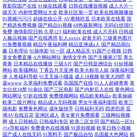
夜影院国产在线
91操在线观看
日韩在线播放视频
成人大片一
级天天
内射性爱网址大全
欧美社区第一页
欧美在线视频播放
91视频污污污
超碰在线公开
AV蜜桃吃瓜
日本欧美在线看
国
产精选免费视频
国产精品91视频
69热最新网址
无码白丝强行
免费
激情影院日韩
久草123
福利欧美在线
成人片无码
日韩成
人极品视频
国产在线诱惑
乱人xxxxx
超黄无码
三级黄色图片
91免费看视频
精品午夜福利网
精品亚洲成a人
国产精品萌白
酱
日本理论
91操电影
91一区
成人精品无
91国产小视频
日韩
美女免费直播
A片网站网址
激情文学色
国产主播第37页
青久
青青
日本精品在线播放
三级A片
国产日韩亚洲综合
91短视频
网站
欧美骚网站
丁香五月天亚洲
欧美大粗吊人妖
深夜福利亚
洲
人兽福利导航
91叉叉操小骚逼
成人18视频
欧美大鸡吧
草
逼wwww
久草福利免费试看
岛国国产在线
91人人超碰青青
美
女白丝18禁
91肏比
国产三区电影
国产内射后入在线
黄色网址
网站网址
97超在线视
免费视频网站
精品欧美精品v
欧美操碰
欧美二级片网址
精品成人无码视频
男女午夜福利影院
欧美三
级电影
免费黄色网址
成年版快手
日韩福利无码
四虎四房
亚
洲AV在线豆花
亚洲区成人
美女黄片免费观看
三级网站视频
网
成人日韩精品
日韩福利专区
欧美二区女同
国产精品一区91
小x导航福利
免费黄色在线视频
91原创视频
欧美日韩小视频
国产成人在线无码
91黑料不
国产极品自拍
岛国最大色网站
精